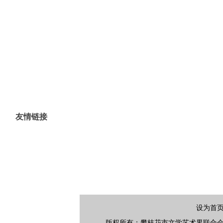
《岁月的光环》
《白云生处》
《轻尘》
《阳光向
友情链接
设为首
版权所有：攀枝花市文学艺术界联合会 地