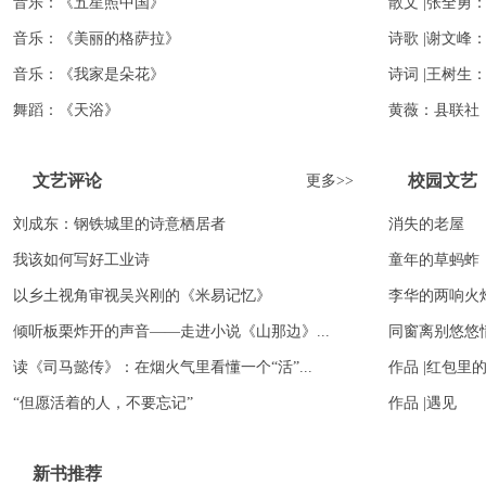
音乐：《五星照中国》
散文 |张全勇
音乐：《美丽的格萨拉》
诗歌 |谢文峰
音乐：《我家是朵花》
诗词 |王树生
舞蹈：《天浴》
黄薇：县联社
文艺评论
校园文艺
更多>>
刘成东：钢铁城里的诗意栖居者
消失的老屋
我该如何写好工业诗
童年的草蚂蚱
以乡土视角审视吴兴刚的《米易记忆》
李华的两响火
倾听板栗炸开的声音——走进小说《山那边》...
同窗离别悠悠
读《司马懿传》：在烟火气里看懂一个“活”...
作品 |红包里
“但愿活着的人，不要忘记”
作品 |遇见
新书推荐