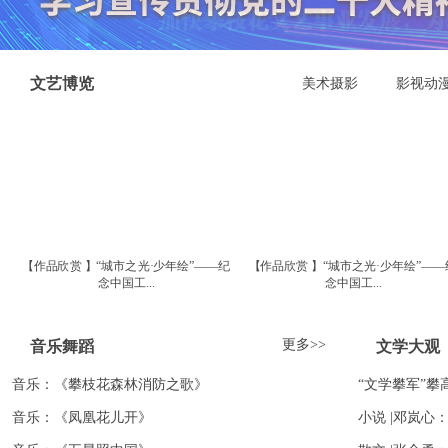
文艺博览
美术摄影
影视动
【作品欣赏 】“城市之光·少年绘”——纪
【作品欣赏 】“城市之光·少年绘”——纪
念中国工...
念中国工...
更多>>
音乐舞蹈
文学大观
音乐：《攀枝花森林消防之歌》
“文学攀军”攀
音乐：《凤凰花儿开》
小说 |邓岚心