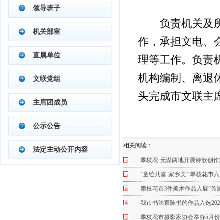
领导班子
负责机关及
机关部室
作，承担文电、
直属单位
理等工作。负责
机构编制、离退
文联党组
头完成市文联主
主席团成员
公示公告
相关阅读：
法定主动公开内容
攀枝花·元谋两地开展诗歌创作
“童绘共富·家乡美” 攀枝花
攀枝花市3件美术作品入展“首
我市书法家陈书的作品入选202
攀枝花市摄影家协会举办5月