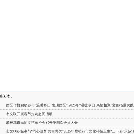
关阅读：
西区作协积极参与“温暖冬日·发现西区” 2025年“温暖冬日·亲情相聚”文创拓展实践..
市文联开展春节走访慰问活动
攀枝花市民间文艺家协会召开第四次会员大会
市文联积极参与“同心筑梦 共富共美”2025年攀枝花市文化科技卫生“三下乡”示范